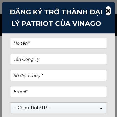
TÌM KIẾM: PATRIOT-USB-64-GB
ĐĂNG KÝ TRỞ THÀNH ĐẠI
LÝ PATRIOT CỦA VINAGO
-- Chọn Tỉnh/TP --