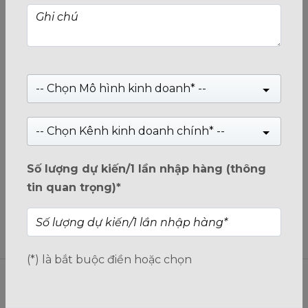
USB BIT+ 3.2 Gen. 1 Flash Drives 64GB
Giá:
Liên hệ
-- Chọn Mô hình kinh doanh* --
-- Chọn Kênh kinh doanh chính* --
0
trên
5
Số lượng dự kiến/1 lần nhập hàng (thông
tin quan trọng)*
(*) là bắt buộc điền hoặc chọn