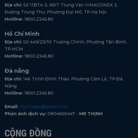
Địa chỉ:
Số 11BT4-3, KĐT Trung Văn VINACONEX 3,
Đường Trung Thư, Phường Đại Mỗ, TP.Hà Nội
Hotline:
1800.2345.80
Hồ Chí Minh
Địa chỉ:
Số 449/23/10 Trường Chinh, Phường Tân Bình,
TP.HCM
Hotline:
1800.2345.80
Đà nẵng
Địa chỉ:
146 Trịnh Đình Thảo, Phường Cẩm Lệ, TP.Đà
Nẵng
Hotline:
1800.2345.80
Email:
ctyvinago@gmail.com
Phản ánh dịch vụ:
0904655447 -
MR THỊNH
CỘNG ĐỒNG