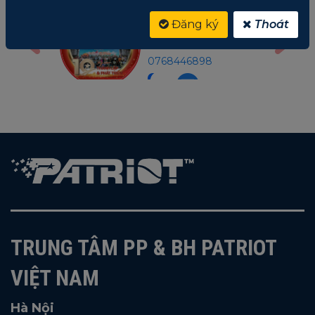
Nga
Mr Gon
Đăng ký
Thoát
án
Trưởng P.Bảo Hành
91210
MN
0768446898
TRUNG TÂM PP & BH PATRIOT
VIỆT NAM
Hà Nội