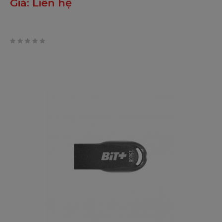
Giá:
Liên hệ
0
trên
5