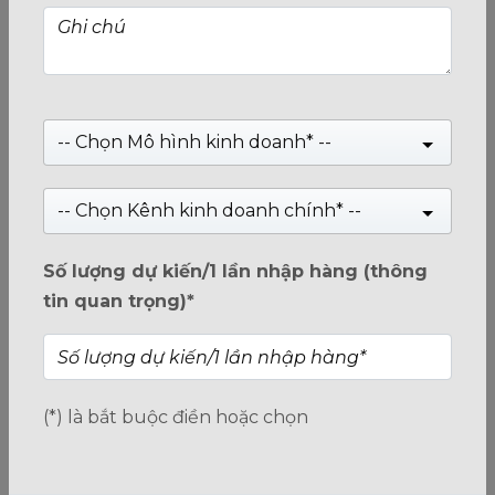
USB FLASH DRIVE 128GB - TAB300 3.2 GEN 1 TYPE-A
DARK SHADOW - TỐC ĐỘ CAO, BẢO HÀNH 5 NĂM
-- Chọn Mô hình kinh doanh* --
Giá:
Liên hệ
-- Chọn Kênh kinh doanh chính* --
0
Số lượng dự kiến/1 lần nhập hàng (thông
trên
tin quan trọng)*
5
(*) là bắt buộc điền hoặc chọn