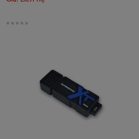
0
trên
5