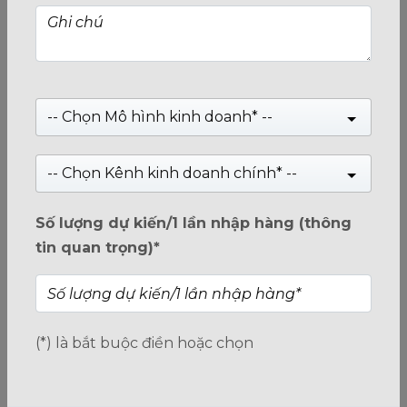
-- Chọn Mô hình kinh doanh* --
-- Chọn Kênh kinh doanh chính* --
Cáp sạc CHO PHÉP TRUYỀN DỮ LIỆU WOVEN
Số lượng dự kiến/1 lần nhập hàng (thông
LIGHTNING PATRIOT 100cm/1m - Iphone/Apple
tin quan trọng)*
Giá:
Liên hệ
(*) là bắt buộc điền hoặc chọn
0
trên
5