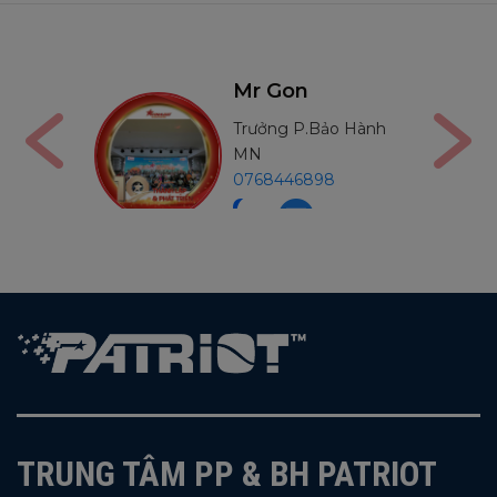
on
Mr Thường
 P.Bảo Hành
Trưởng P.Bảo Hành
MB
6898
0971234540
TRUNG TÂM PP & BH PATRIOT