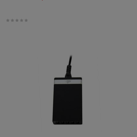
0
trên
5