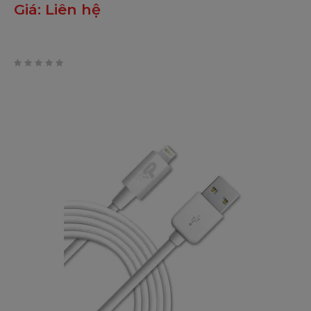
Giá:
Liên hệ
0
trên
5