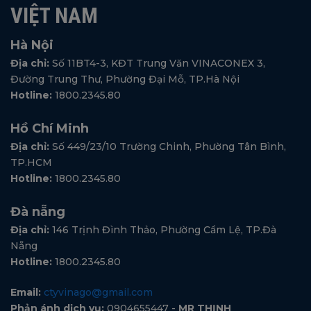
VIỆT NAM
Hà Nội
Địa chỉ:
Số 11BT4-3, KĐT Trung Văn VINACONEX 3,
Đường Trung Thư, Phường Đại Mỗ, TP.Hà Nội
Hotline:
1800.2345.80
Hồ Chí Minh
Địa chỉ:
Số 449/23/10 Trường Chinh, Phường Tân Bình,
TP.HCM
Hotline:
1800.2345.80
Đà nẵng
Địa chỉ:
146 Trịnh Đình Thảo, Phường Cẩm Lệ, TP.Đà
Nẵng
Hotline:
1800.2345.80
Email:
ctyvinago@gmail.com
Phản ánh dịch vụ:
0904655447 -
MR THỊNH