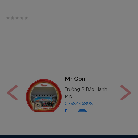
0
trên
5
n
Mr Thường
P.Bảo Hành
Trưởng P.Bảo Hành
MB
6898
0971234540