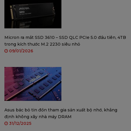
Micron ra mắt SSD 3610 – SSD QLC PCIe 5.0 đầu tiên, 4TB
trong kích thước M.2 2230 siêu nhỏ
09/01/2026
Chính Sách Phân Phối và Bảo Hành
Patriot được nhập khẩu và phân phối chính thức
tại Việt Nam bởi công ty
VINAGO
.
Sản phẩm được phân phối chính hãng, đầy đủ
thuế VAT, CO, CQ.
Bảo hành 36 tháng (3 năm)
Trung tâm phân phối và bảo hành Patriot Việt
Asus bác bỏ tin đồn tham gia sản xuất bộ nhớ, khẳng
Nam tại Hà Nội, HCM, Đà Nẵng
định không xây nhà máy DRAM
31/12/2025