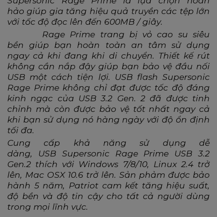
Supersonic Rage Prime là lựa chọn
hoàn
hảo
giúp gia
tăng hiệu quả truyền
các
tệp lớn
với tốc độ đọc lên đến 600MB / giây
.
Rage Prime
trang bị
vỏ cao su siêu
bền
giúp bạn hoàn toàn an tâm sử dụng
ngay cả khi đang khi di chuyển
.
Thiết kế rút
không cần nắp đậy giúp bạn bảo vệ đầu nối
USB một cách tiện lợi
.
USB
flash Supersonic
Rage Prime không chỉ đạt được tốc độ đáng
kinh ngạc của USB 3.2 Gen. 2
đã
được tinh
chỉnh mà
còn được
bảo vệ tốt nhất ngay cả
khi bạn sử dụng nó hàng ngày
với độ ổn định
tối đa.
Cung cấp khả năng
sử dụng
dễ
dàng,
USB
Supersonic Rage Prime USB 3.2
Gen.2 thích với Windows 7/8/10, Linux 2.4 trở
lên, Mac OSX 10.6 trở lên.
Sản phảm đ
ược bảo
hành 5 năm, Patriot
cam kết
tăng
hiệu
suất,
độ bền và độ tin cậy cho tất cả người dùng
trong mọi lĩnh vực.