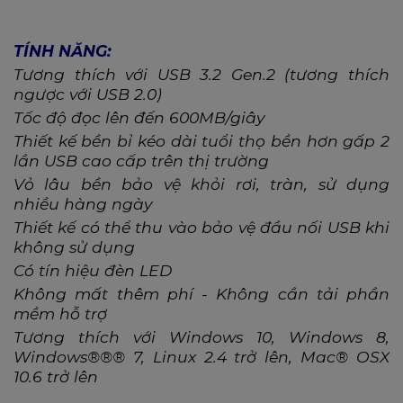
TÍNH NĂNG:
Tương thích với USB 3.2 Gen.2 (tương thích
ngược với USB 2.0)
Tốc độ đ
ọc lên đến 600MB/giây
Thiết kế bền bỉ kéo dài tuổi thọ
bền hơn gấp 2
lần USB cao cấp trên thị trường
Vỏ
lâu bền bảo vệ khỏi rơi, tràn,
sử dụng
nhiều
hàng ngày
Thiết kế có thể thu vào bảo vệ đầu nối USB khi
không sử dụng
Có tín hiệu
đèn
LED
Không mất thêm phí - Không cần tải phần
mềm hỗ trợ
Tương thích với Windows 10
,
Windows 8,
Windows®®® 7, Linux 2.4
trở lên, Mac® OSX
10.6 trở lên