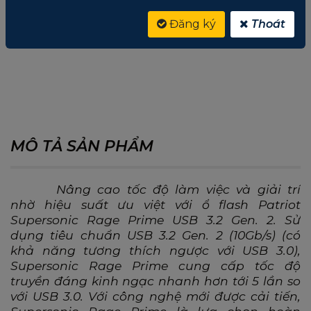
2
,
Supersonic Rage Prime
,
PATRIOT
,
Đăng ký
Thoát
0 ĐÁNH GIÁ CHO SUPERSONIC RAGE PRIME
USB 3.2 GEN 2 FLASH DRIVE 1TB CAO CẤP
MÔ TẢ SẢN PHẨM
Nâng cao tốc độ làm việc và giải trí
nhờ
hiệu suất
ưu việt
với ổ flash Patriot
Supersonic Rage Prime USB 3.2 Gen. 2. Sử
dụng tiêu chuẩn USB 3.2 Gen. 2 (10Gb/s) (
có
khả năng
tương thích ngược với USB 3.0),
Supersonic Rage Prime cung cấp tốc độ
truyền đáng kinh ngạc nhanh hơn tới 5 lần so
với USB 3.0. Với công nghệ mới được
cải tiến
,