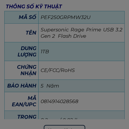
THÔNG SỐ KỸ THUẬT
MÃ SỐ
PEF250GRPMW32U
Supersonic Rage Prime USB 3.2
TÊN
Gen 2 Flash Drive
DUNG
1TB
LƯỢNG
CHỨNG
CE/FCC/RoHS
NHẬN
BẢO HÀNH
5
Năm
MÃ
0814914028568
EAN/UPC
TRỌNG
8.2 gm / 0.02 lb
LƯỢNG