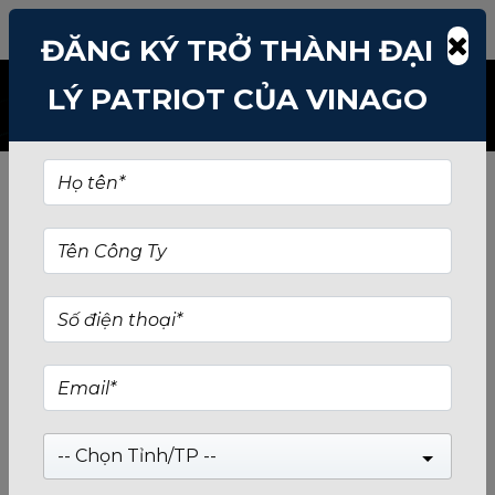
TÌM KIẾM: O-CUNG-SSD-256
ĐĂNG KÝ TRỞ THÀNH ĐẠI
LÝ PATRIOT CỦA VINAGO
-- Chọn Tỉnh/TP --