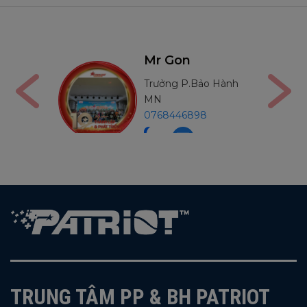
Nga
Mr Gon
án
Trưởng P.Bảo Hành
91210
MN
0768446898
TRUNG TÂM PP & BH PATRIOT