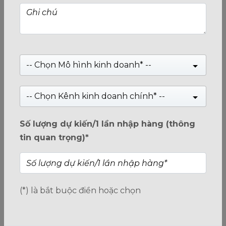
SSD PATRIOT P300 M.2 2280 PCIE GEN 3×4 256GB
Giá:
Liên hệ
-- Chọn Mô hình kinh doanh* --
-- Chọn Kênh kinh doanh chính* --
0
trên
5
Số lượng dự kiến/1 lần nhập hàng (thông
tin quan trọng)*
(*) là bắt buộc điền hoặc chọn