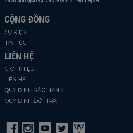
Phản ánh dịch vụ:
0904655447 -
MR THỊNH
CỘNG ĐỒNG
SỰ KIỆN
TIN TỨC
LIÊN HỆ
GIỚI THIỆU
LIÊN HỆ
QUY ĐỊNH BẢO HÀNH
QUY ĐỊNH ĐỔI TRẢ