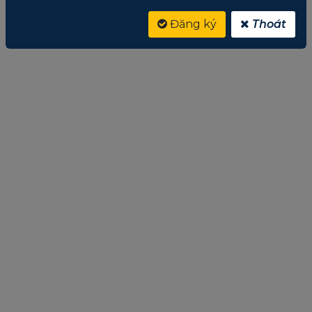
Đăng ký
Thoát
Ổ cứng SSD PATRIOT210 256Gb SATA III Chính Hãng
Giá:
Liên hệ
5
trên 5