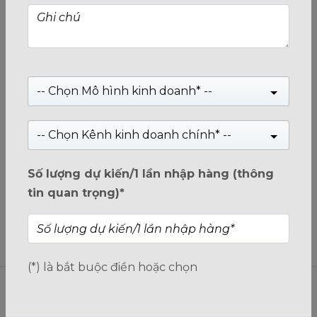
SSD BURST 480GB SATA III
Giá:
Liên hệ
-- Chọn Mô hình kinh doanh* --
-- Chọn Kênh kinh doanh chính* --
0
trên
5
Số lượng dự kiến/1 lần nhập hàng (thông
tin quan trọng)*
(*) là bắt buộc điền hoặc chọn