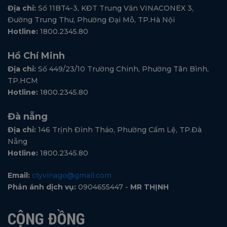
Địa chỉ:
Số 11BT4-3, KĐT Trung Văn VINACONEX 3,
Đường Trung Thư, Phường Đại Mỗ, TP.Hà Nội
Hotline:
1800.2345.80
Hồ Chí Minh
Địa chỉ:
Số 449/23/10 Trường Chinh, Phường Tân Bình,
TP.HCM
Hotline:
1800.2345.80
Đà nẵng
Địa chỉ:
146 Trịnh Đình Thảo, Phường Cẩm Lệ, TP.Đà
Nẵng
Hotline:
1800.2345.80
Email:
ctyvinago@gmail.com
Phản ánh dịch vụ:
0904655447 -
MR THỊNH
CỘNG ĐỒNG