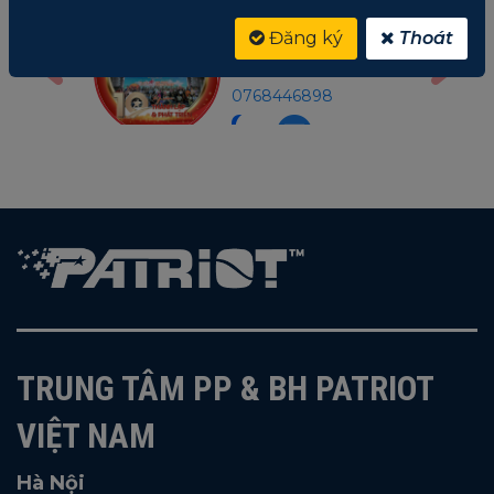
Nga
Mr Gon
Đăng ký
Thoát
án
Trưởng P.Bảo Hành
91210
MN
0768446898
TRUNG TÂM PP & BH PATRIOT
VIỆT NAM
Hà Nội