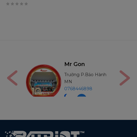
0
trên
5
on
Mr Thường
 P.Bảo Hành
Trưởng P.Bảo Hành
MB
6898
0971234540