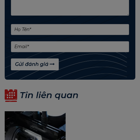
Dòng sản phẩm:
Signature Line
Chuẩn:
288-Pin Unbuffered Dual In-Line
Loại ram:
(UDIMM)
Công nghệ:
DDR4 Non-ECC Unbuffered
100% sản phẩm kiểm tra trước khi xuất xưởng
Gửi đánh giá
Đáp ứng tiêu chuẩn RoHS
Thời gian bảo hành:
3 năm
Tin liên quan
Tuổi thọ đọc ghi gấp 2 lần loại SSD cao cấp khác
trên thị trường.
Phân phối chính hãng bởi VINAGO, full VAT, CO,
CQ