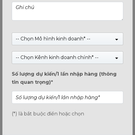
RAM PATRIOT SIGNATURE LINE
16GB DDR4 2666MHZ CHÍNH HÃNG
(Xem 0 đánh giá)
0
Giá:
Liên hệ
-- Chọn Mô hình kinh doanh* --
trên
5
-- Chọn Kênh kinh doanh chính* --
Sản phẩm tân tiến - Tuổi thọ đọc ghi gấp 2 lần - Phân phối
chính hãng - Bảo hành lên đến 3 năm
Số lượng dự kiến/1 lần nhập hàng (thông
tin quan trọng)*
HOTLINE: 1800.2345.80
Danh mục:
SIGNATURE LINE DRAM
(*) là bắt buộc điền hoặc chọn
Từ khóa:
RAM PATRIOT SIGNATURE LINE 16GB DDR4
2666MHZ CHÍNH HÃNG
,