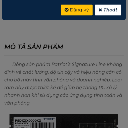
Đăng ký
Thoát
0 ĐÁNH GIÁ CHO RAM PATRIOT SIGNATURE
LINE 16GB DDR4 2666MHZ CHÍNH HÃNG
MÔ TẢ SẢN PHẨM
Dòng sản phẩm Patriot’s Signature Line khẳng
đinh về chất lượng, độ tin cậy và hiệu năng cần có
cho bộ máy tính văn phòng và doanh nghiệp. Loại
ram này được thiết kế để giúp hệ thống PC xử lý
nhanh hơn khi sử dụng các ứng dụng tính toán và
văn phòng.