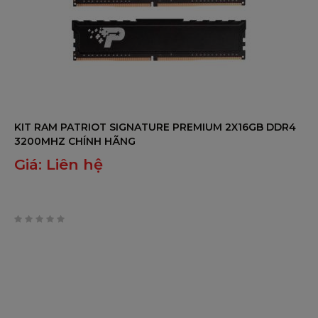
vinh dự trở thành đối tác phân phối chính 
hãng của 
Patriot™
 tại Việt Nam.
MỘT SỐ HÌNH ẢNH THỰC TẾ CỦA SẢN PHẨM:
KIT RAM PATRIOT SIGNATURE PREMIUM 2X16GB DDR4
3200MHZ CHÍNH HÃNG
Giá:
Liên hệ
0
trên
5