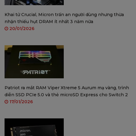
Made in Taiwan
Khai tử Crucial, Micron trấn an người dùng nhưng thừa
THÔNG SỐ KỸ THUẬT:
nhận thiếu hụt DRAM ít nhất 3 năm nữa
20/01/2026
Dung lượng:
16GB (1x16GB)
BUS: 2666MHz (PC4-21300)
Thời gian đáp ứng: 19-19-19-43
Loại ram sử dụng chip 2 mặt
Hiệu điện thế: 1.2V
Patriot ra mắt RAM Viper Xtreme 5 Aurum mạ vàng, trình
diễn SSD PCIe 5.0 và thẻ microSD Express cho Switch 2
Patriot™
 - T
hương hiệu Mỹ gần 40 năm tuổi
17/01/2026
Chất lượng bền bỉ - Dữ liệu an toàn
Patriot™ là nhà sản xuất hàng đầu về hiệu 
suất cao, mô-đun bộ nhớ tân tiến, SSD, bộ lưu 