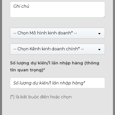
-- Chọn Mô hình kinh doanh* --
-- Chọn Kênh kinh doanh chính* --
Cáp sạc CHO PHÉP TRUYỀN DỮ LIỆU WOVEN
Số lượng dự kiến/1 lần nhập hàng (thông
LIGHTNING PATRIOT 100cm/1m - Iphone/Apple
tin quan trọng)*
Giá:
Liên hệ
(*) là bắt buộc điền hoặc chọn
0
trên
5