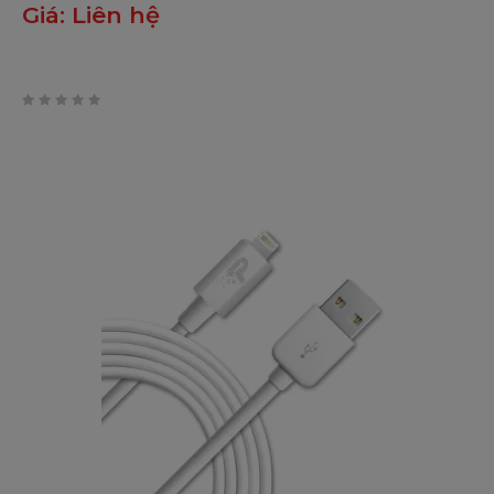
Giá:
Liên hệ
0
trên
5