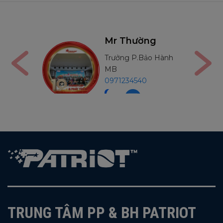
 Thường
Mr Long
ởng P.Bảo Hành
GĐ Miền Trung
0917080555
1234540
TRUNG TÂM PP & BH PATRIOT