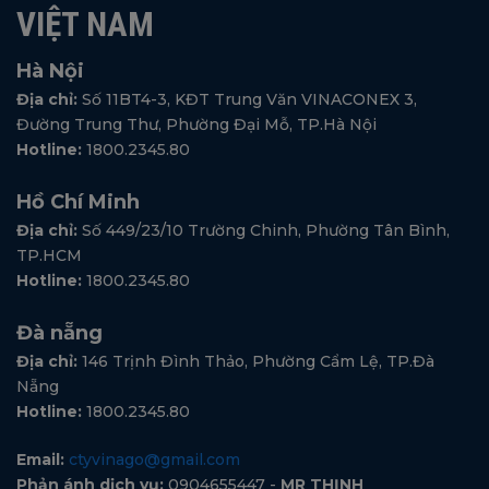
VIỆT NAM
Hà Nội
Địa chỉ:
Số 11BT4-3, KĐT Trung Văn VINACONEX 3,
Đường Trung Thư, Phường Đại Mỗ, TP.Hà Nội
Hotline:
1800.2345.80
Hồ Chí Minh
Địa chỉ:
Số 449/23/10 Trường Chinh, Phường Tân Bình,
TP.HCM
Hotline:
1800.2345.80
Đà nẵng
Địa chỉ:
146 Trịnh Đình Thảo, Phường Cẩm Lệ, TP.Đà
Nẵng
Hotline:
1800.2345.80
Email:
ctyvinago@gmail.com
Phản ánh dịch vụ:
0904655447 -
MR THỊNH