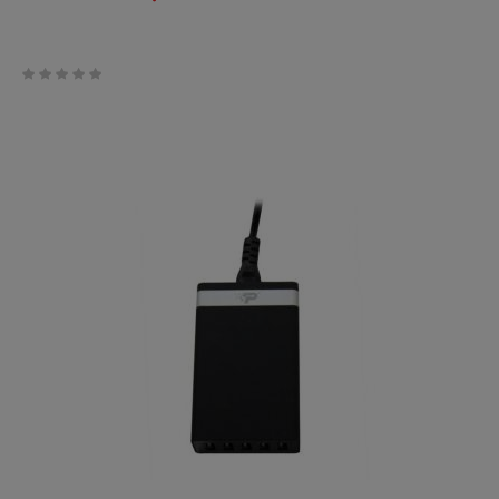
0
trên
5