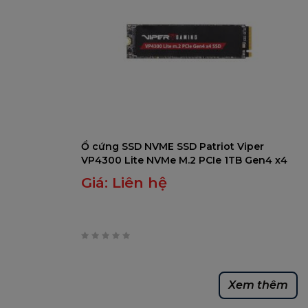
Ổ cứng SSD NVME SSD Patriot Viper
VP4300 Lite NVMe M.2 PCIe 1TB Gen4 x4
(7400MBS/6400MBS) - VP4300L1TBM28H
Giá:
Liên hệ
0
trên
Xem thêm
5