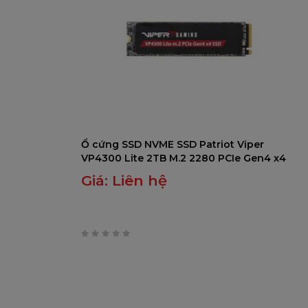
Ổ cứng SSD NVME SSD Patriot Viper
VP4300 Lite 2TB M.2 2280 PCIe Gen4 x4
(7400MB/s / 6400MB/s) -
Giá:
Liên hệ
VP4300L2TBM28H
0
trên
5